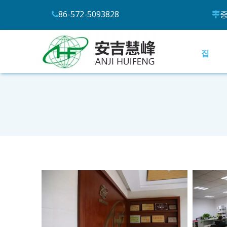
86-572-5093828
중


집