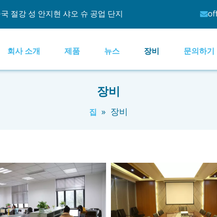
국 절강 성 안지현 샤오 슈 공업 단지
of

회사 소개
제품
뉴스
장비
문의하기
장비
»
장비
집