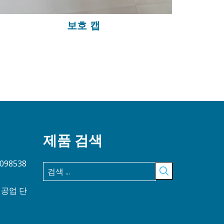
보호 캡
제품 검색
5098538
 공업 단