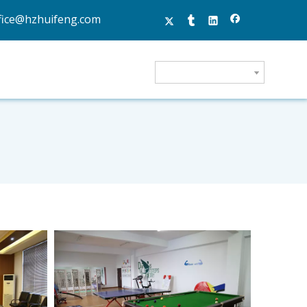
fice@hzhuifeng.com