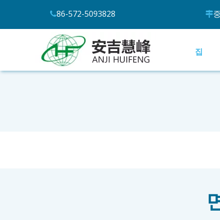
86-572-5093828
중


집