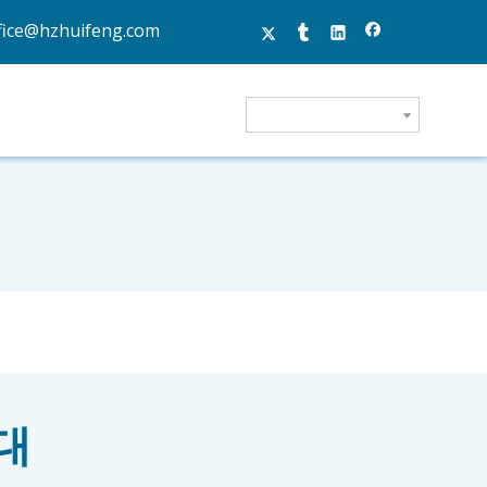
fice@hzhuifeng.com
대